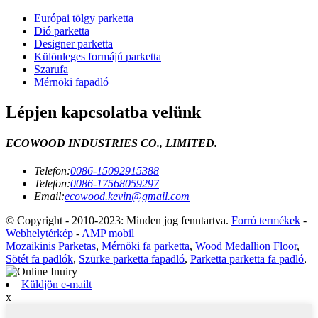
Európai tölgy parketta
Dió parketta
Designer parketta
Különleges formájú parketta
Szarufa
Mérnöki fapadló
Lépjen kapcsolatba velünk
ECOWOOD INDUSTRIES CO., LIMITED.
Telefon:
0086-15092915388
Telefon:
0086-17568059297
Email:
ecowood.kevin@gmail.com
© Copyright - 2010-2023: Minden jog fenntartva.
Forró termékek
-
Webhelytérkép
-
AMP mobil
Mozaikinis Parketas
,
Mérnöki fa parketta
,
Wood Medallion Floor
,
Sötét fa padlók
,
Szürke parketta fapadló
,
Parketta parketta fa padló
,
Küldjön e-mailt
x