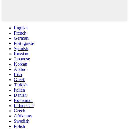
English
French
German
Portuguese
Spanish
Russian
Japanese
Korean
Arabic
Irish
Greek
Turkish
Italian
Danish
Romanian
Indonesian
Czech
Afrikaans
Swedish
Polish