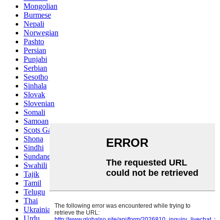
Mongolian
Burmese
Nepali
Norwegian
Pashto
Persian
Punjabi
Serbian
Sesotho
Sinhala
Slovak
Slovenian
Somali
Samoan
Scots Gaelic
Shona
Sindhi
Sundanese
Swahili
Tajik
Tamil
Telugu
Thai
Ukrainian
Urdu