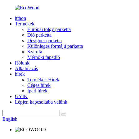
itthon
Termékek
Európai tölgy parketta
Dió parketta
Designer parketta
Különleges formájú parketta
Szarufa
Mérnöki fapadló
Rólunk
Alkalmazás
hírek
Termékek Hírek
Céges hírek
Ipari hírek
GYIK
Lépjen kapcsolatba velünk
English